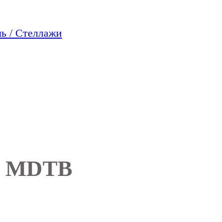
ь / Стеллажи
O MDTB