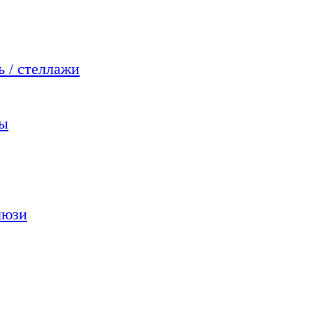
 / стеллажи
мы
люзи