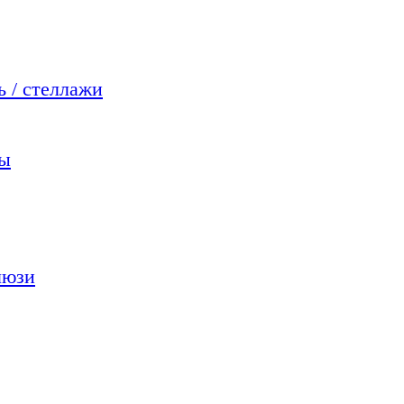
 / стеллажи
мы
люзи