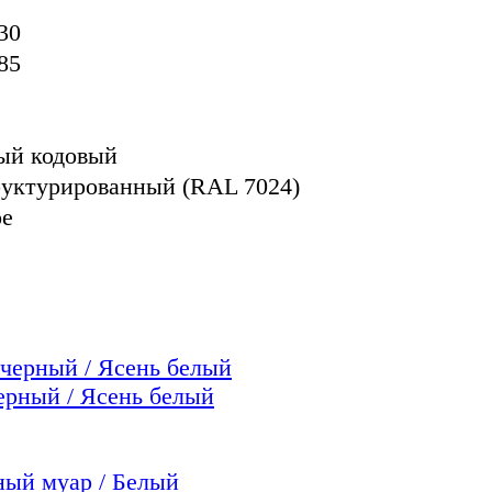
30
85
ый кодовый
руктурированный (RAL 7024)
ое
ный / Ясень белый