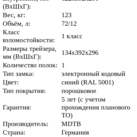
(ВхШхГ):
Вес, кг:
123
Объём, л:
72/12
Класс
1 класс
взломостойкости:
Размеры трейзера,
134x392x296
мм (ВхШхГ):
Количество полок:
1
Тип замка:
электронный кодовый
Цвет:
синий (RAL 5001)
Тип покрытия:
порошковое
5 лет (с учетом
Гарантия:
прохождения планового
ТО)
Производитель:
MDTB
Страна:
Германия