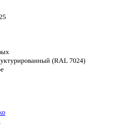
25
вых
руктурированный (RAL 7024)
ое
о