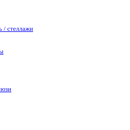
 / стеллажи
мы
люзи