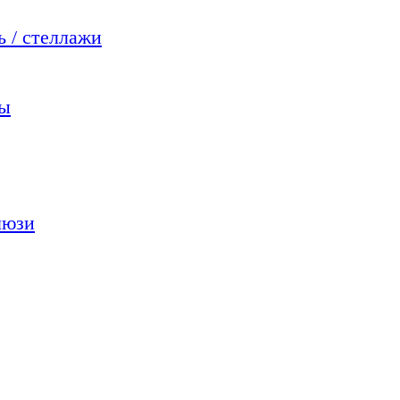
 / стеллажи
мы
люзи