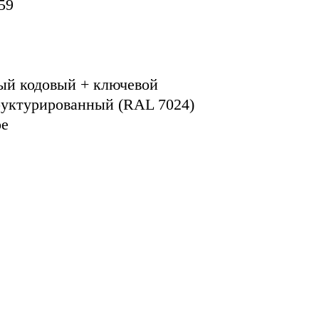
59
ый кодовый + ключевой
руктурированный (RAL 7024)
ое