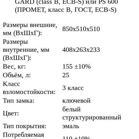
GARD (class B, ECB-S) или PS 600
(ПРОМЕТ, класс В, ГОСТ, ECB-S)
Размеры внешние,
850x510x510
мм (ВхШхГ):
Размеры
внутренние, мм
408x263x233
(ВхШхГ):
Вес, кг:
155 ±10%
Объём, л:
25
Класс
3 класс
взломостойкости:
Тип замка:
ключевой
белый
Цвет:
структурированный
Тип покрытия:
эмаль
Потребляемая
110 ±10%