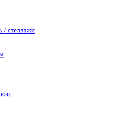
 / стеллажи
мы
люзи