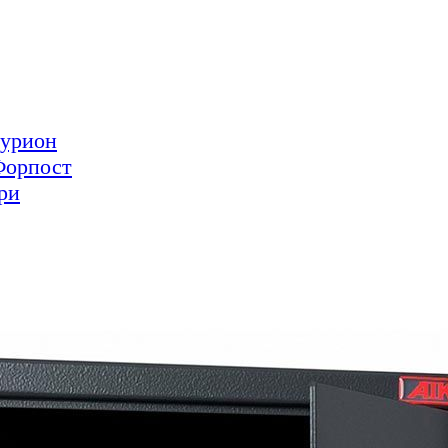
турион
Форпост
ри