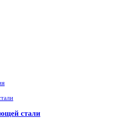
ия
еющей стали