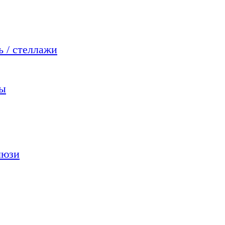
 / стеллажи
мы
люзи