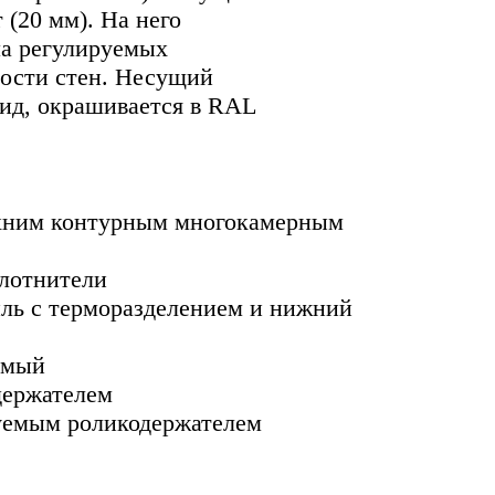
 (20 мм). На него
ма регулируемых
ности стен. Несущий
ид, окрашивается в RAL
рхним контурным многокамерным
лотнители
ль с терморазделением и нижний
емый
держателем
уемым роликодержателем