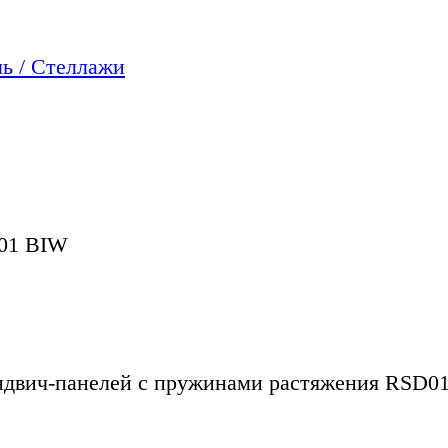
ь / Стеллажи
01 BIW
эндвич-панелей с пружинами растяжения RSD0