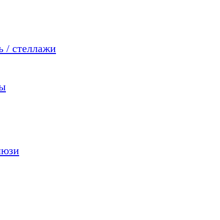
 / стеллажи
мы
люзи