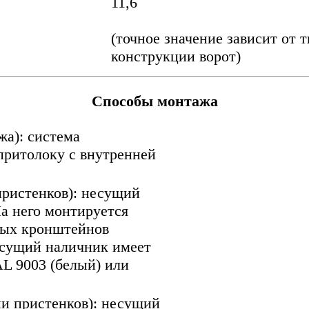
11,6
(точное значение зависит от 
конструкции ворот)
Способы монтажа
а): система
притолоку с внутренней
пристенков): несущий
На него монтируется
мых кронштейнов
есущий наличник имеет
L 9003 (белый) или
и пристенков): несущий