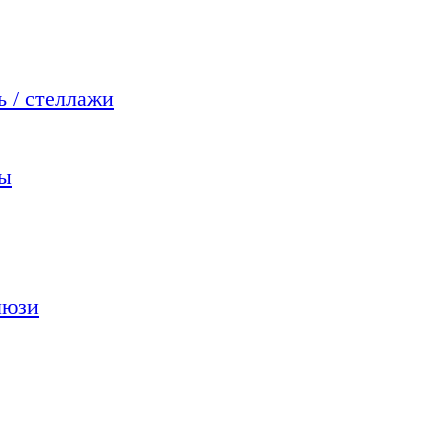
 / стеллажи
мы
люзи