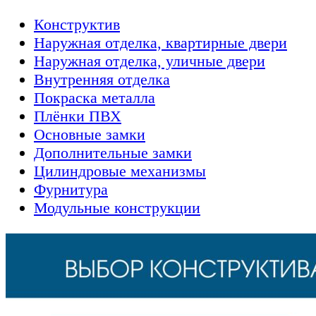
Конструктив
Наружная отделка, квартирные двери
Наружная отделка, уличные двери
Внутренняя отделка
Покраска металла
Плёнки ПВХ
Основные замки
Дополнительные замки
Цилиндровые механизмы
Фурнитура
Модульные конструкции