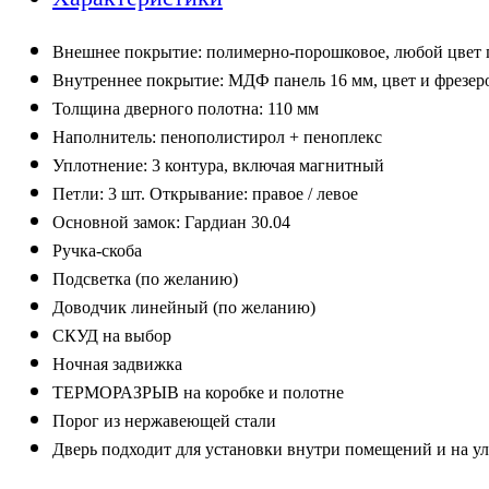
Внешнее покрытие:
п
олимерно-порошковое, любой цвет
Внутреннее покрытие:
МДФ панель
1
6
мм,
цвет и фрезер
Толщина дверного полотна:
1
10
мм
Наполнитель
:
пенополистирол
+ пеноплекс
Уплотнение:
3
контура,
включая магнитный
Петли:
3
шт. Открывание: правое / левое
Основной замок:
Г
ардиан 30.0
4
Ручка-скоба
Подсветка
(по желанию)
Д
оводчик линейный (по желанию)
С
КУД на выбор
Н
очная задвижка
Т
ЕРМОРАЗРЫВ на коробке и полотне
П
орог из нержавеющей стали
Дверь подходит для установки внутри помещений
и на у