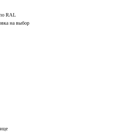
 по
RAL
овка на выбор
лице