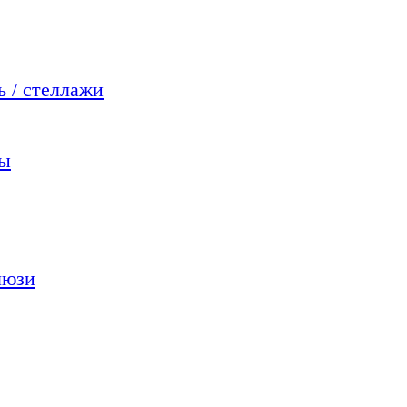
 / стеллажи
мы
люзи