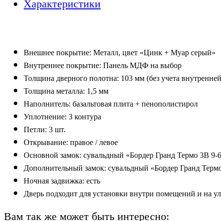
Характеристики
Внешнее покрытие:
М
еталл, цвет «Ц
инк + Муар серый
»
Внутреннее покрытие:
П
анель МДФ
на выбор
Толщина дверного полотна:
1
0
3
мм
(без учета внутренне
Толщина м
еталла
:
1,
5
мм
Наполнитель
:
б
азальтовая плита
+ пенополистирол
Уплотнение:
3
контура
Петли:
3
шт.
Открывание: правое / левое
Основной замок:
с
увальдный «
Бордер Гранд Термо 3В 9-6
Дополнительный замок:
с
увальдный «
Бордер Гранд Термо
Н
очная задвижка
:
е
сть
Дверь подходит для установки внутри помещени
й
и на у
Вам так же может быть интересно: