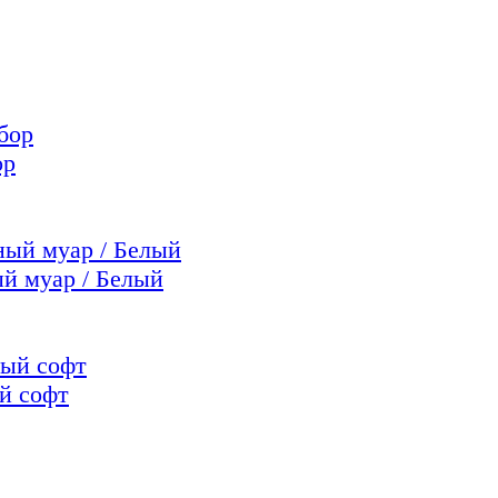
ор
 муар / Белый
й софт