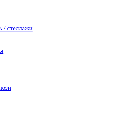
 / стеллажи
мы
люзи