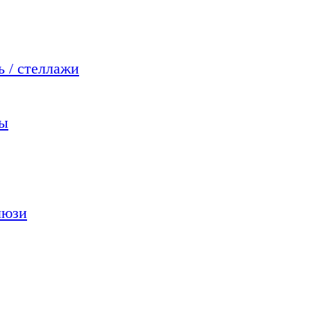
 / стеллажи
мы
люзи