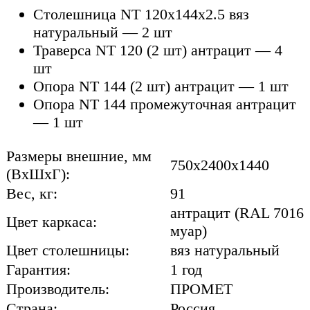
Столешница NT 120х144х2.5 вяз
натуральный — 2 шт
Траверса NT 120 (2 шт) антрацит — 4
шт
Опора NT 144 (2 шт) антрацит — 1 шт
Опора NT 144 промежуточная антрацит
— 1 шт
Размеры внешние, мм
750x2400x1440
(ВхШхГ):
Вес, кг:
91
антрацит (RAL 7016
Цвет каркаса:
муар)
Цвет столешницы:
вяз натуральный
Гарантия:
1 год
Производитель:
ПРОМЕТ
Страна:
Россия