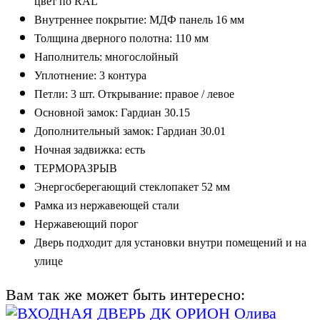
цвет по
RAL
Внутреннее покрытие:
МДФ панель
1
6
мм
Толщина дверного полотна:
11
0
мм
Наполнитель
:
м
ногослойный
Уплотнение:
3
контура
Петли:
3
шт. Открывание: правое / левое
Основной замок:
Гардиан 30.
15
Дополнительный замок:
Гардиан 30.
01
Н
очная задвижка
:
е
сть
Т
ЕРМОРАЗРЫВ
Э
нергосберегающий стеклопакет 52 мм
Рамка
из нержавеющей стали
Н
е
ржавеющий порог
Дверь подходит для установки внутри помещений
и на
улице
Вам так же может быть интересно: