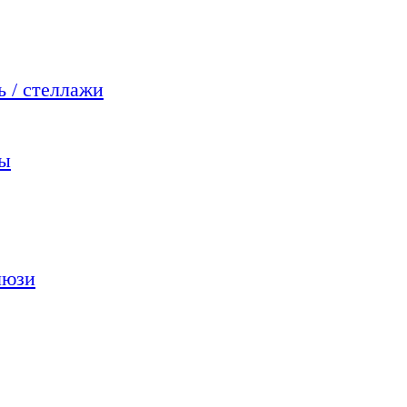
 / стеллажи
мы
люзи