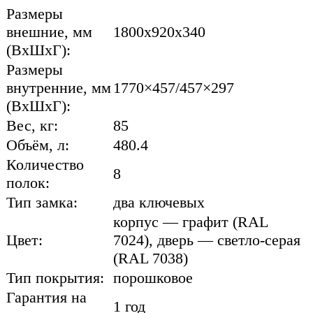
Размеры
внешние, мм
1800x920x340
(ВхШхГ):
Размеры
внутренние, мм
1770×457/457×297
(ВхШхГ):
Вес, кг:
85
Объём, л:
480.4
Количество
8
полок:
Тип замка:
два ключевых
корпус — графит (RAL
Цвет:
7024), дверь — светло-серая
(RAL 7038)
Тип покрытия:
порошковое
Гарантия на
1 год