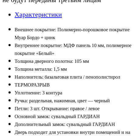
Характеристики
Внешнее покрытие: Полимерно-порошковое покрытие
Муар Бордо + цинк
Внутреннее покрытие:
МДФ панель
1
0
мм,
полимерное
покрытие «Б
елы
й
»
Толщина дверного полотна: 1
0
5
мм
Толщина м
еталла
: 1,
5
мм
Наполнитель
:
базальтовая плит
а /
пенополистирол
ТЕРМОРАЗРЫВ
Уплотнение:
3
контура
Ручка
:
раздельная, нажимная, цвет —
ч
ерный
Петли:
3
шт. Открывание: правое / левое
Основной замок:
с
увальдный
ГАРДИАН
Дополнительный замок:
с
увальдный
ГАРДИАН
Дверь подходит для установки внутри помещений
и на