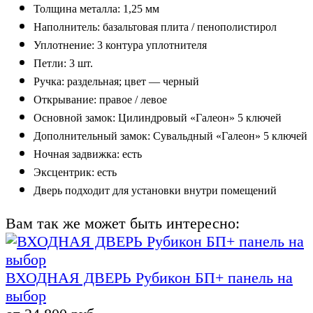
Толщина
металла
:
1,25 мм
Наполнитель
:
базальтовая плита /
п
енополистирол
Уплотнение:
3
контура уплотн
ителя
Петли:
3
шт.
Ручка:
р
аздельная;
цвет — черный
Открывание: правое / левое
Основной замок: Цилиндровый «Галеон» 5 ключей
Дополнительный замок: Сувальдный «Галеон» 5 ключей
Н
очная задвижка
:
е
сть
Э
ксцентрик
:
е
сть
Дверь подходит для установки внутри помещений
Вам так же может быть интересно:
ВХОДНАЯ ДВЕРЬ Рубикон БП+ панель на
выбор