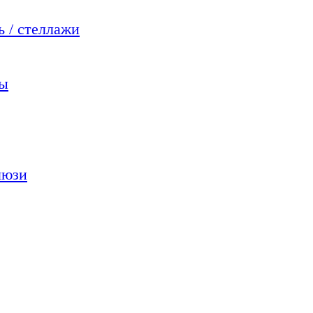
 / стеллажи
мы
люзи