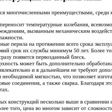
я многочисленными преимуществами, среди к
переносит температурные колебания, всевозм
еждениям, вызванным механическим воздейств
лажности.
чные перила на протяжении всего срока экспл
овий срок их службы минимум 50 лет. Более то
разу появится первозданный блеск.
хность может быть дополнительно обработана, 
ивлекательно и в дальнейшем не требуют допо
 необходимой мягкостью, что позволяет изгот
овые соединения, а также сварка. Благодаря э
тах.
ых конструкций несколько выше в сравнении с
ее того, цена во многом зависит от сложност