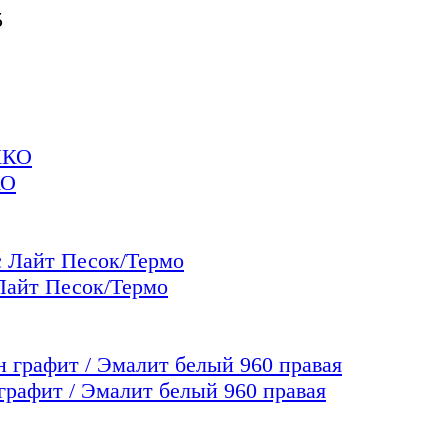
5
КО
айт Песок/Термо
фит / Эмалит белый 960 правая