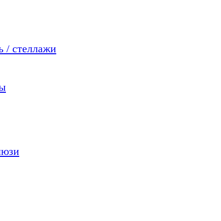
 / стеллажи
мы
люзи