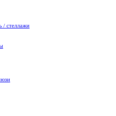
 / стеллажи
мы
люзи