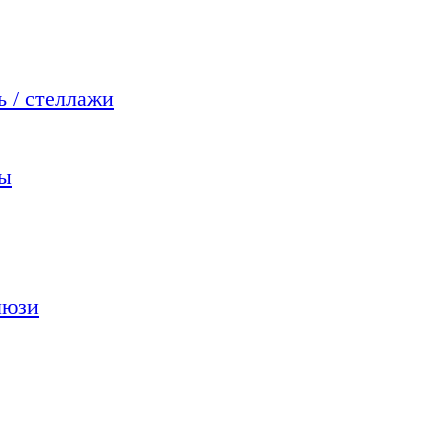
 / стеллажи
мы
люзи