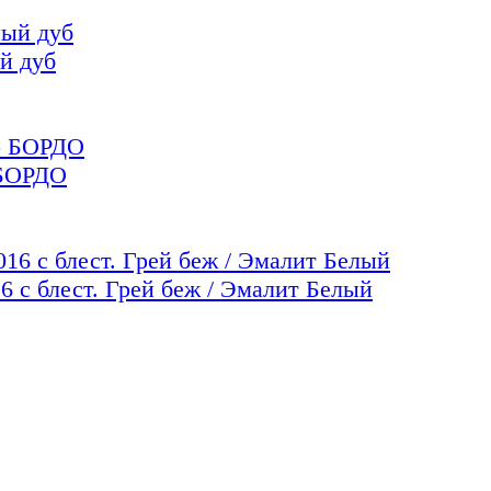
й дуб
БОРДО
блест. Грей беж / Эмалит Белый