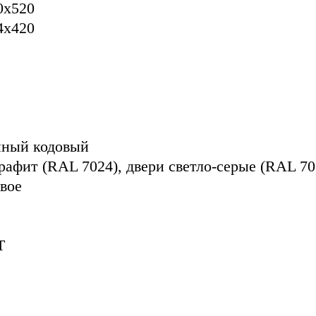
0x520
4x420
нный кодовый
рафит (RAL 7024), двери светло-серые (RAL 70
вое
Т