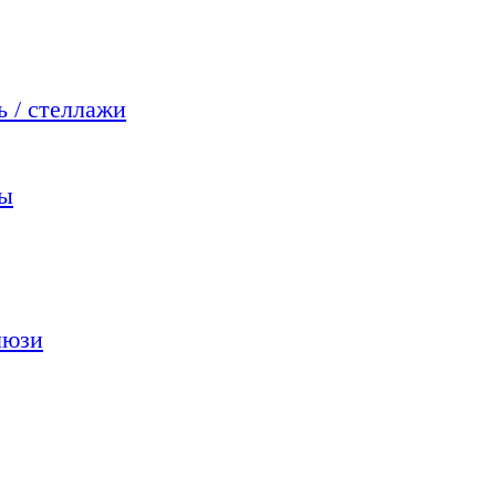
 / стеллажи
мы
люзи