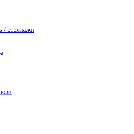
 / стеллажи
мы
люзи