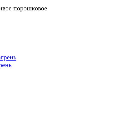
чивое порошковое
рень