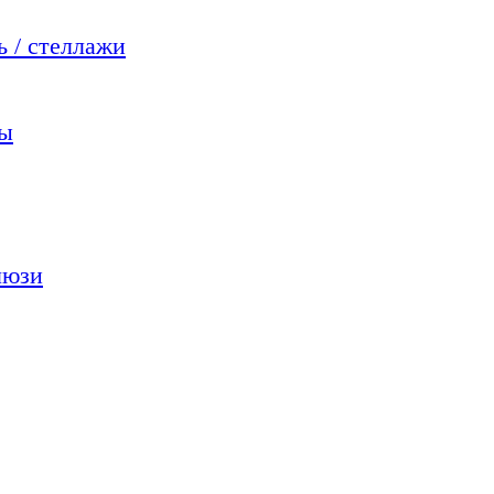
 / стеллажи
мы
люзи