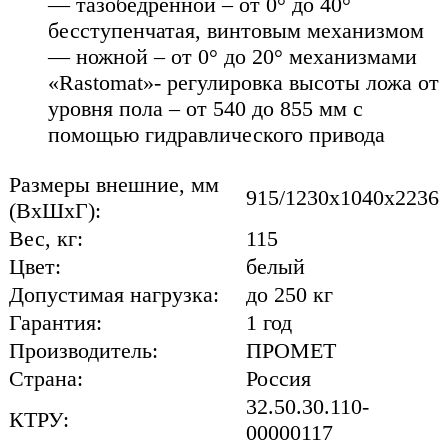
— тазобедренной – от 0° до 40°
бесступенчатая, винтовым механизмом
— ножной – от 0° до 20° механизмами
«Rastomat»- регулировка высоты ложа от
уровня пола – от 540 до 855 мм с
помощью гидравлического привода
Размеры внешние, мм
915/1230x1040x2236
(ВхШхГ):
Вес, кг:
115
Цвет:
белый
Допустимая нагрузка:
до 250 кг
Гарантия:
1 год
Производитель:
ПРОМЕТ
Страна:
Россия
32.50.30.110-
КТРУ:
00000117