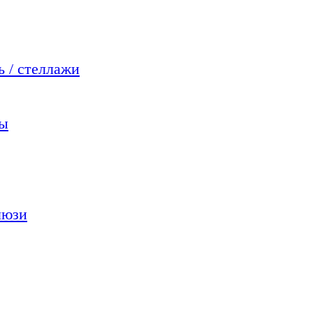
 / стеллажи
мы
люзи