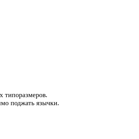
х типоразмеров.
имо поджать язычки.