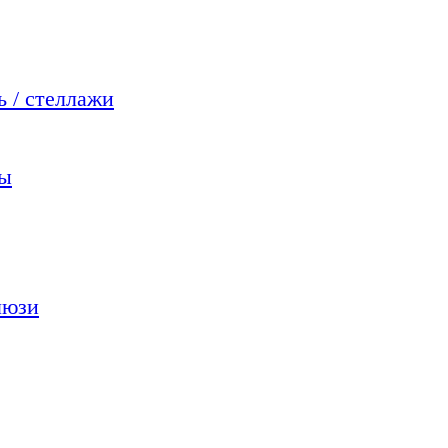
 / стеллажи
мы
люзи