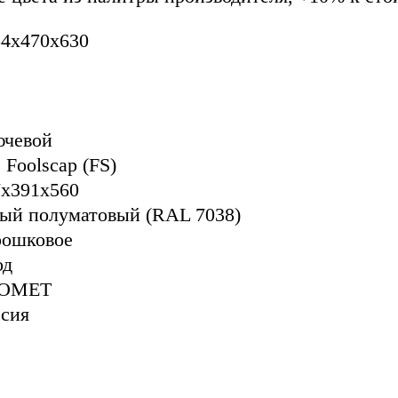
34x470x630
ючевой
 Foolscap (FS)
7х391х560
рый полуматовый (RAL 7038)
рошковое
од
ОМЕТ
ссия