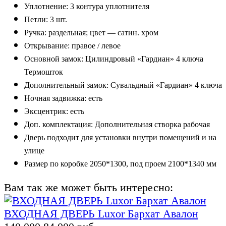
Уплотнение:
3
контура уплотн
ителя
Петли:
3
шт.
Ручка:
р
аздельная;
цвет —
сатин.
хром
Открывание: правое / левое
Основной замок: Цилиндровый «Гардиан» 4 ключа
Термошток
Дополнительный замок: Сувальдный «Гардиан» 4 ключа
Н
очная задвижка
:
е
сть
Э
ксцентрик
:
е
сть
Доп
. комплектация
:
Дополнительная створка рабочая
Дверь подходит для установки внутри помещений
и на
улице
Размер по коробке 2050*1300, под проем 2100*1340 мм
Вам так же может быть интересно:
ВХОДНАЯ ДВЕРЬ Luxor Бархат Авалон