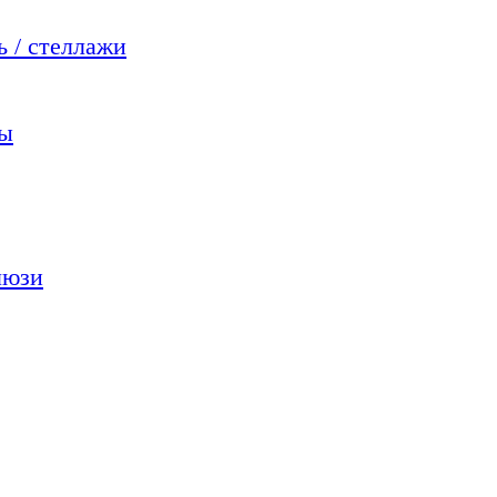
 / стеллажи
мы
люзи