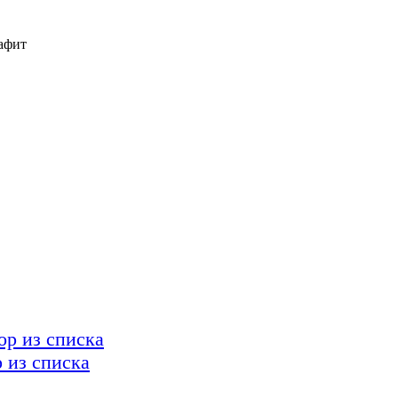
афит
из списка