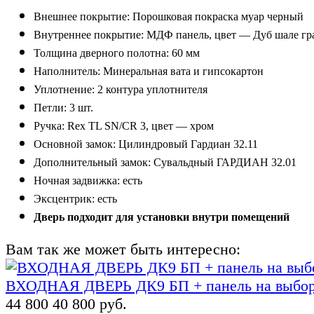
Внешнее покрытие: Порошковая
покраска
муар черный
Внутреннее покрытие: МДФ
панель, цвет — Дуб шале гр
Толщина дверного полотна:
60
мм
Наполнитель
:
Минеральная вата и гипсокартон
Уплотнение:
2
контура уплотн
ителя
Петли:
3
шт.
Ручка: Rex TL SN/CR 3,
цвет — хром
Основной замок:
Цилиндровый
Гардиан 32.11
Дополнительный замок: Сувальдный ГАРДИАН 32.01
Н
очная задвижка
:
е
сть
Э
ксцентрик
:
е
сть
Дверь подходит для установки внутри помещений
Вам так же может быть интересно:
ВХОДНАЯ ДВЕРЬ ДК9 БП + панель на выбор 
44 800
40 800 руб.