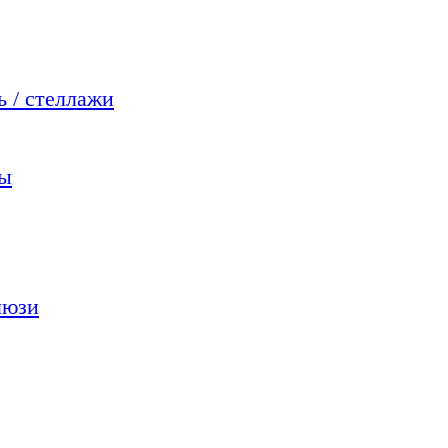
 / стеллажи
мы
люзи