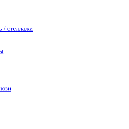
 / стеллажи
мы
люзи