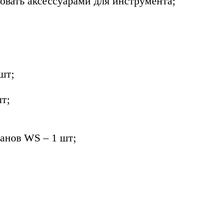
вать аксессуарами для инструмента;
шт;
т;
анов WS – 1 шт;