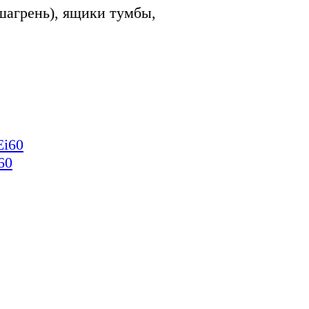
шагрень), ящики тумбы,
60