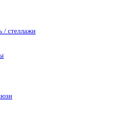
 / стеллажи
мы
люзи