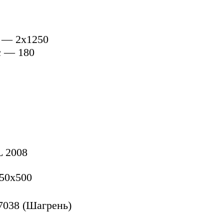
 — 2х1250
с — 180
L 2008
50x500
7038 (Шагрень)