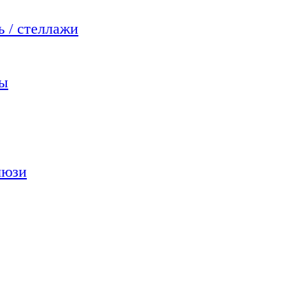
 / стеллажи
мы
люзи