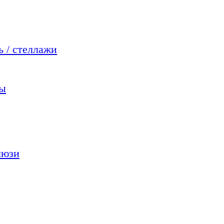
 / стеллажи
мы
люзи