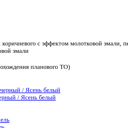
 коричневого с эффектом молотковой эмали, п
овой эмали
прохождения планового ТО)
ный / Ясень белый
ль