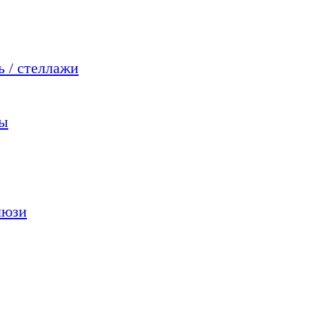
 / стеллажи
мы
люзи